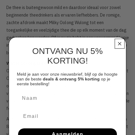
De thee is buitengewoon mild en daardoor ideaal voor zowel
beginnende theedrinkers als ervaren liefhebbers. De romige,
zachte afdronk maakt Milky Oolong Wulong tot een
toegankelijke en veelzijdige thee die op elk moment van de dag
gedronken kan worden. Of je nu zin hebt in een verwarmend kopje
in de ochtend of een ontspannen moment in de avond, deze thee
ONTVANG NU 5%
biedt altijd een unieke beleving.
KORTING!
Wat is Oolong thee?
Oolong, ook gespeld als Wu Long, betekent ‘zwarte draak’ in het
Meld je aan voor onze nieuwsbrief, blijf op de hoogte
Chinees. Oolong is een halfgeoxideerde theesoort die zijn
van de beste
deals & ontvang 5%
korting
op je
eerste bestelling!
oorsprong vindt in China en Taiwan. Voor de productie worden
voornamelijk grotere, volwassen bladeren geplukt. Deze worden
Naam
verwelkt, gerold, gedeeltelijk geoxideerd en daarna verhit om de
fermentatie te stoppen.
Email
Afhankelijk van de mate van oxidatie – variërend tussen 10% en
80% – kan de smaak van Oolong variëren van fris en bloemig tot
vol en rijk. Dit maakt Oolong uniek: het vormt een smaakbrug
Aanmelden