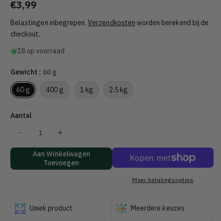
Normale
€3,99
prijs
Belastingen inbegrepen.
Verzendkosten
worden berekend bij de
checkout.
18 op voorraad
Gewicht :
60 g
60 g
400 g
1 kg
2.5 kg
Aantal
Aantal
Aantal
verlagen
verhogen
Aan Winkelwagen
voor
voor
Toevoegen
Milky
Milky
Oolong
Oolong
Meer betalingsopties
Wulong
Wulong
Uniek product
Meerdere keuzes