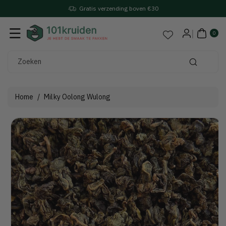
Gratis verzending boven €30
Naar De
Content
0
arti
0
kel
en
Zoeken
Home
/
Milky Oolong Wulong
Ga Direct Naar
Productinformatie