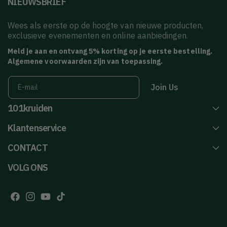
NIEUWSBRIEF
Wees als eerste op de hoogte van nieuwe producten,
exclusieve evenementen en online aanbiedingen.
Meld je aan en ontvang 5% korting op je eerste bestelling.
Algemene voorwaarden zijn van toepassing.
Join Us
E‑mail
101kruiden
Klantenservice
CONTACT
VOLG ONS
F
I
Y
T
a
n
o
i
c
s
u
k